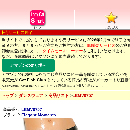
トップ
お気に入り
小売サービス終了
当サイトでご提供しております小売サービスは2026年2月末で終了さ
業者の方、まとまったご注文をご検討の方は、
卸販売サービス
のご利
卸会員登録済の方は、
タイムセールコーナー
をご利用いただけます。
なお、在庫商品はアマゾンにて販売継続しております。
アマゾンの売り場へ
アマゾンでは弊社以外も同じ商品やコピー品を販売している場合があ
販売元が
Cat Fish Club
となっている商品が弊社がメーカーより直接
*Lady Catは、Amazonアソシエイトとして適格販売により収入を得ています。
トップ
ダンスウェア
商品リスト
LEMV9757
商品番号:
LEMV9757
ブランド:
Elegant Moments