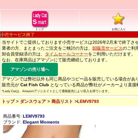
トップ
お気に入り
小売サービス終了
当サイトでご提供しております小売サービスは2026年2月末で終了さ
業者の方、まとまったご注文をご検討の方は、
卸販売サービス
のご利
卸会員登録済の方は、
タイムセールコーナー
をご利用いただけます。
なお、在庫商品はアマゾンにて販売継続しております。
アマゾンの売り場へ
アマゾンでは弊社以外も同じ商品やコピー品を販売している場合があ
販売元が
Cat Fish Club
となっている商品が弊社がメーカーより直接
*Lady Catは、Amazonアソシエイトとして適格販売により収入を得ています。
トップ
ダンスウェア
商品リスト
LEMV9793
商品番号:
LEMV9793
ブランド:
Elegant Moments