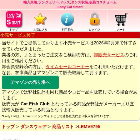
輸入水着,ランジェリー,ドレス,ダンス衣装,仮装コスチューム
Lady Cat Smart
トップ
お気に入り
利用案内
ログイン
カート
小売サービス終了
当サイトでご提供しております小売サービスは2026年2月末で終了さ
せていただきました。
業者の方、まとまったご注文をご検討の方は、
卸販売サービス
のご利
用をご検討ください。
卸会員登録済の方は、
タイムセールコーナー
をご利用いただけます。
なお、在庫商品はアマゾンにて販売継続しております。
アマゾンの売り場へ
アマゾンでは弊社以外も同じ商品やコピー品を販売している場合があ
ります。
販売元が
Cat Fish Club
となっている商品が弊社がメーカーより直
接輸入販売している商品となります。
*Lady Catは、Amazonアソシエイトとして適格販売により収入を得ています。
トップ
ダンスウェア
商品リスト
LEMV9795