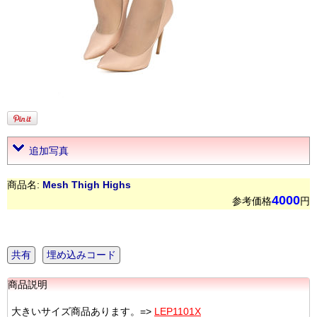
追加写真
商品名:
Mesh Thigh Highs
4000
参考価格
円
共有
埋め込みコード
商品説明
大きいサイズ商品あります。=>
LEP1101X