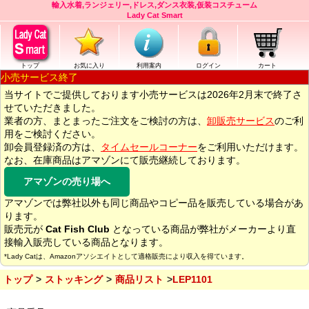
輸入水着,ランジェリー,ドレス,ダンス衣装,仮装コスチューム
Lady Cat Smart
トップ
お気に入り
利用案内
ログイン
カート
小売サービス終了
当サイトでご提供しております小売サービスは2026年2月末で終了さ
せていただきました。
業者の方、まとまったご注文をご検討の方は、
卸販売サービス
のご利
用をご検討ください。
卸会員登録済の方は、
タイムセールコーナー
をご利用いただけます。
なお、在庫商品はアマゾンにて販売継続しております。
アマゾンの売り場へ
アマゾンでは弊社以外も同じ商品やコピー品を販売している場合があ
ります。
販売元が
Cat Fish Club
となっている商品が弊社がメーカーより直
接輸入販売している商品となります。
*Lady Catは、Amazonアソシエイトとして適格販売により収入を得ています。
トップ
ストッキング
商品リスト
LEP1101