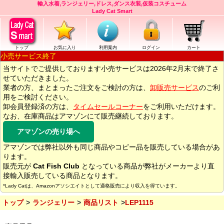
輸入水着,ランジェリー,ドレス,ダンス衣装,仮装コスチューム
Lady Cat Smart
トップ
お気に入り
利用案内
ログイン
カート
小売サービス終了
当サイトでご提供しております小売サービスは2026年2月末で終了さ
せていただきました。
業者の方、まとまったご注文をご検討の方は、
卸販売サービス
のご利
用をご検討ください。
卸会員登録済の方は、
タイムセールコーナー
をご利用いただけます。
なお、在庫商品はアマゾンにて販売継続しております。
アマゾンの売り場へ
アマゾンでは弊社以外も同じ商品やコピー品を販売している場合があ
ります。
販売元が
Cat Fish Club
となっている商品が弊社がメーカーより直
接輸入販売している商品となります。
*Lady Catは、Amazonアソシエイトとして適格販売により収入を得ています。
トップ
ランジェリー
商品リスト
LEP1115