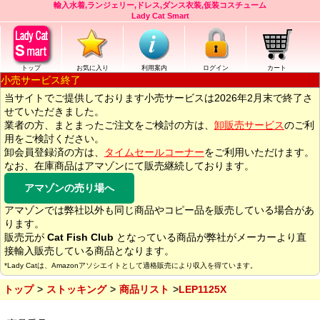
輸入水着,ランジェリー,ドレス,ダンス衣装,仮装コスチューム
Lady Cat Smart
トップ
お気に入り
利用案内
ログイン
カート
小売サービス終了
当サイトでご提供しております小売サービスは2026年2月末で終了さ
せていただきました。
業者の方、まとまったご注文をご検討の方は、
卸販売サービス
のご利
用をご検討ください。
卸会員登録済の方は、
タイムセールコーナー
をご利用いただけます。
なお、在庫商品はアマゾンにて販売継続しております。
アマゾンの売り場へ
アマゾンでは弊社以外も同じ商品やコピー品を販売している場合があ
ります。
販売元が
Cat Fish Club
となっている商品が弊社がメーカーより直
接輸入販売している商品となります。
*Lady Catは、Amazonアソシエイトとして適格販売により収入を得ています。
トップ
ストッキング
商品リスト
LEP1125X