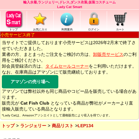
輸入水着,ランジェリー,ドレス,ダンス衣装,仮装コスチューム
Lady Cat Smart
トップ
お気に入り
利用案内
ログイン
カート
小売サービス終了
当サイトでご提供しております小売サービスは2026年2月末で終了さ
せていただきました。
業者の方、まとまったご注文をご検討の方は、
卸販売サービス
のご利
用をご検討ください。
卸会員登録済の方は、
タイムセールコーナー
をご利用いただけます。
なお、在庫商品はアマゾンにて販売継続しております。
アマゾンの売り場へ
アマゾンでは弊社以外も同じ商品やコピー品を販売している場合があ
ります。
販売元が
Cat Fish Club
となっている商品が弊社がメーカーより直
接輸入販売している商品となります。
*Lady Catは、Amazonアソシエイトとして適格販売により収入を得ています。
トップ
ランジェリー
商品リスト
LEP134