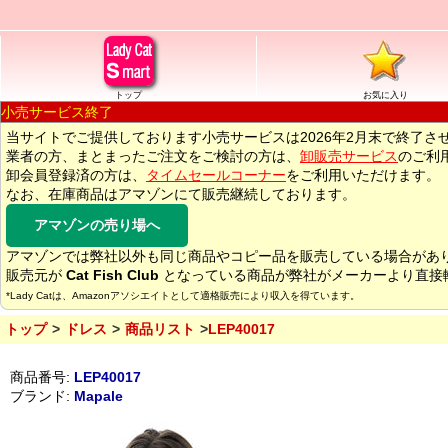
トップ
お気に入り
小売サービス終了
当サイトでご提供しております小売サービスは2026年2月末で終了さ
業者の方、まとまったご注文をご検討の方は、
卸販売サービス
のご利
卸会員登録済の方は、
タイムセールコーナー
をご利用いただけます。
なお、在庫商品はアマゾンにて販売継続しております。
アマゾンの売り場へ
アマゾンでは弊社以外も同じ商品やコピー品を販売している場合があ
販売元が
Cat Fish Club
となっている商品が弊社がメーカーより直接
*Lady Catは、Amazonアソシエイトとして適格販売により収入を得ています。
トップ
ドレス
商品リスト
LEP40017
商品番号:
LEP40017
ブランド:
Mapale