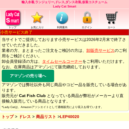
輸入水着,ランジェリー,ドレス,ダンス衣装,仮装コスチューム
Lady Cat Smart
トップ
お気に入り
利用案内
ログイン
カート
小売サービス終了
当サイトでご提供しております小売サービスは2026年2月末で終了さ
せていただきました。
業者の方、まとまったご注文をご検討の方は、
卸販売サービス
のご利
用をご検討ください。
卸会員登録済の方は、
タイムセールコーナー
をご利用いただけます。
なお、在庫商品はアマゾンにて販売継続しております。
アマゾンの売り場へ
アマゾンでは弊社以外も同じ商品やコピー品を販売している場合があ
ります。
販売元が
Cat Fish Club
となっている商品が弊社がメーカーより直
接輸入販売している商品となります。
*Lady Catは、Amazonアソシエイトとして適格販売により収入を得ています。
トップ
ドレス
商品リスト
LEP40020