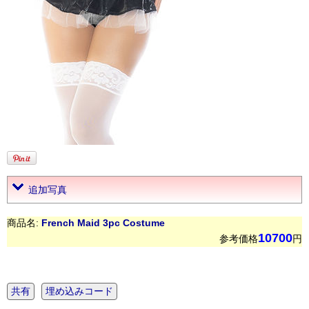
追加写真
商品名:
French Maid 3pc Costume
10700
参考価格
円
共有
埋め込みコード