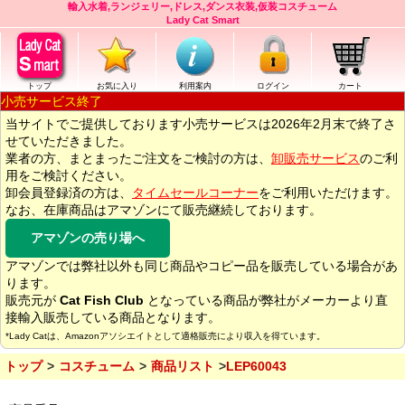
輸入水着,ランジェリー,ドレス,ダンス衣装,仮装コスチューム
Lady Cat Smart
トップ
お気に入り
利用案内
ログイン
カート
小売サービス終了
当サイトでご提供しております小売サービスは2026年2月末で終了さ
せていただきました。
業者の方、まとまったご注文をご検討の方は、
卸販売サービス
のご利
用をご検討ください。
卸会員登録済の方は、
タイムセールコーナー
をご利用いただけます。
なお、在庫商品はアマゾンにて販売継続しております。
アマゾンの売り場へ
アマゾンでは弊社以外も同じ商品やコピー品を販売している場合があ
ります。
販売元が
Cat Fish Club
となっている商品が弊社がメーカーより直
接輸入販売している商品となります。
*Lady Catは、Amazonアソシエイトとして適格販売により収入を得ています。
トップ
コスチューム
商品リスト
LEP60043