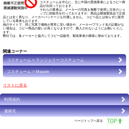
コスチュームを中心に、主に中国の悪徳業者によるコピー商
品が出回っております。
それらの業者は、メーカーの写真を無断で使用し日本のショ
ップに卸販売を行っておりますが、商品は模倣製造品で正規
品とは全く異なり、メーカーパッケージも付属しません。 コピー品とは知らずに販売
している業者もおります。
他のサイトで、同じ写真で価格が異常に安い場合や、メーカー/ブランド名の記載がな
い場合は、コピー商品の疑いが高くなりますので、購入されないようにお願いいたし
ます。
弊社では、各メーカーと協力してコピー品販売、製造業者の摘発に努めております。
関連コーナー
コスチューム > ランジェリーコスチューム
コスチューム > Mapale
リストに戻る
利用規約
連絡先
ページトップへ戻る