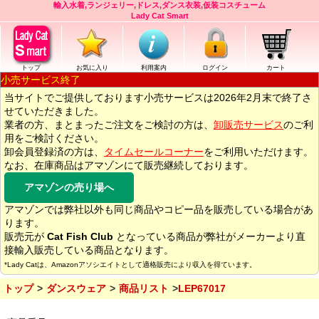
輸入水着,ランジェリー,ドレス,ダンス衣装,仮装コスチューム
Lady Cat Smart
トップ
お気に入り
利用案内
ログイン
カート
小売サービス終了
当サイトでご提供しております小売サービスは2026年2月末で終了さ
せていただきました。
業者の方、まとまったご注文をご検討の方は、
卸販売サービス
のご利
用をご検討ください。
卸会員登録済の方は、
タイムセールコーナー
をご利用いただけます。
なお、在庫商品はアマゾンにて販売継続しております。
アマゾンの売り場へ
アマゾンでは弊社以外も同じ商品やコピー品を販売している場合があ
ります。
販売元が
Cat Fish Club
となっている商品が弊社がメーカーより直
接輸入販売している商品となります。
*Lady Catは、Amazonアソシエイトとして適格販売により収入を得ています。
トップ
ダンスウェア
商品リスト
LEP67017