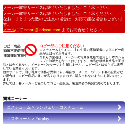
メーカー取寄サービスは終了いたしました。ご了承下さい。
メーカー取寄サービスは終了いたしました。ご了承ください。
なお、まとまった数のご注文の場合は、対応可能な場合もございま
す。
メール
にて
smart@ladycat.com
までお問合せください。
コピー品にご注意ください
コスチュームを中心に、主に中国の悪徳業者によるコピー商
品が出回っております。
それらの業者は、メーカーの写真を無断で使用し日本のショ
ップに卸販売を行っておりますが、商品は模倣製造品で正規
品とは全く異なり、メーカーパッケージも付属しません。 コピー品とは知らずに販売
している業者もおります。
他のサイトで、同じ写真で価格が異常に安い場合や、メーカー/ブランド名の記載がな
い場合は、コピー商品の疑いが高くなりますので、購入されないようにお願いいたし
ます。
弊社では、各メーカーと協力してコピー品販売、製造業者の摘発に努めております。
関連コーナー
コスチューム > ランジェリーコスチューム
コスチューム > Forplay