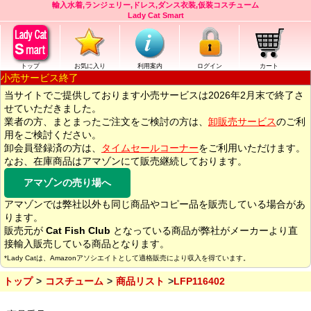
輸入水着,ランジェリー,ドレス,ダンス衣装,仮装コスチューム
Lady Cat Smart
トップ
お気に入り
利用案内
ログイン
カート
小売サービス終了
当サイトでご提供しております小売サービスは2026年2月末で終了さ
せていただきました。
業者の方、まとまったご注文をご検討の方は、
卸販売サービス
のご利
用をご検討ください。
卸会員登録済の方は、
タイムセールコーナー
をご利用いただけます。
なお、在庫商品はアマゾンにて販売継続しております。
アマゾンの売り場へ
アマゾンでは弊社以外も同じ商品やコピー品を販売している場合があ
ります。
販売元が
Cat Fish Club
となっている商品が弊社がメーカーより直
接輸入販売している商品となります。
*Lady Catは、Amazonアソシエイトとして適格販売により収入を得ています。
トップ
コスチューム
商品リスト
LFP116402