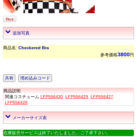
追加写真
商品名:
Checkered Bra
3800
参考価格
円
共有
埋め込みコード
商品説明
関連コスチューム
LFP556430
.
LFP556429
.
LFP556427
.
LFP556428
.
メーカーサイズ表
在庫販売サービスは終了いたしました。ご了承下さい。