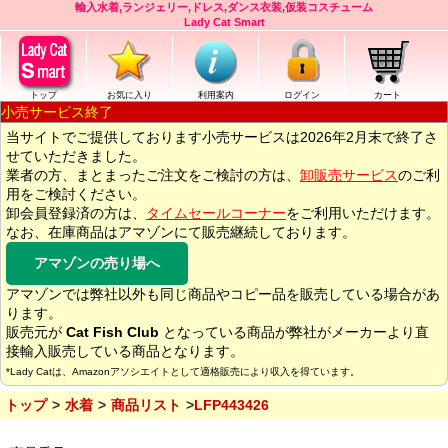
輸入水着,ランジェリー,ドレス,ダンス衣装,仮装コスチューム
Lady Cat Smart
トップ
お気に入り
利用案内
ログイン
カート
小売サービス終了
当サイトでご提供しております小売サービスは2026年2月末で終了さ
せていただきました。
業者の方、まとまったご注文をご検討の方は、
卸販売サービス
のご利
用をご検討ください。
卸会員登録済の方は、
タイムセールコーナー
をご利用いただけます。
なお、在庫商品はアマゾンにて販売継続しております。
アマゾンの売り場へ
アマゾンでは弊社以外も同じ商品やコピー品を販売している場合があ
ります。
販売元が
Cat Fish Club
となっている商品が弊社がメーカーより直
接輸入販売している商品となります。
*Lady Catは、Amazonアソシエイトとして適格販売により収入を得ています。
トップ
水着
商品リスト
LFP443426