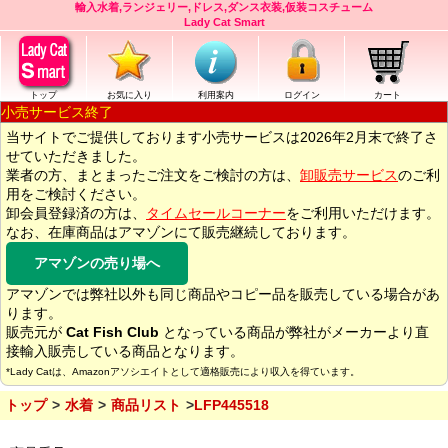
輸入水着,ランジェリー,ドレス,ダンス衣装,仮装コスチューム
Lady Cat Smart
トップ
お気に入り
利用案内
ログイン
カート
小売サービス終了
当サイトでご提供しております小売サービスは2026年2月末で終了さ
せていただきました。
業者の方、まとまったご注文をご検討の方は、
卸販売サービス
のご利
用をご検討ください。
卸会員登録済の方は、
タイムセールコーナー
をご利用いただけます。
なお、在庫商品はアマゾンにて販売継続しております。
アマゾンの売り場へ
アマゾンでは弊社以外も同じ商品やコピー品を販売している場合があ
ります。
販売元が
Cat Fish Club
となっている商品が弊社がメーカーより直
接輸入販売している商品となります。
*Lady Catは、Amazonアソシエイトとして適格販売により収入を得ています。
トップ
水着
商品リスト
LFP445518