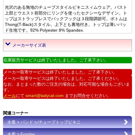
光沢のある無地のチューブスタイルビキニスィムウェア。バスト
上部とウエスト前部分にリングを使ったセクシーなデザイン。ト
ップはストラップレスでバックフックは３段階調節可。ボトムは
Thong(T-Back)スタイル。上下とも裏地付き。トップは薄いパッ
ド生地です。92% Polyester 8% Spandex.
メーカーサイズ表
在庫販売サービスは終了いたしました。ご了承下さい。
メーカー取寄サービスは終了いたしました。ご了承下さい。
メーカー取寄サービスは終了いたしました。ご了承ください。
なお、まとまった数のご注文の場合は、対応可能な場合もございま
す。
メール
にて
smart@ladycat.com
までお問合せください。
関連コーナー
水着 > バンドゥ/チューブトップビキニ
水着 > Forplay