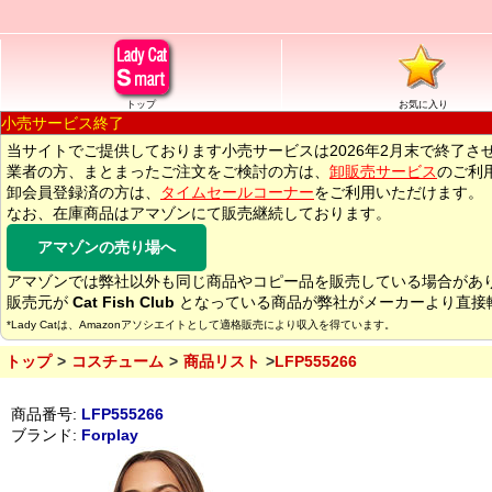
トップ
お気に入り
小売サービス終了
当サイトでご提供しております小売サービスは2026年2月末で終了さ
業者の方、まとまったご注文をご検討の方は、
卸販売サービス
のご利
卸会員登録済の方は、
タイムセールコーナー
をご利用いただけます。
なお、在庫商品はアマゾンにて販売継続しております。
アマゾンの売り場へ
アマゾンでは弊社以外も同じ商品やコピー品を販売している場合があ
販売元が
Cat Fish Club
となっている商品が弊社がメーカーより直接
*Lady Catは、Amazonアソシエイトとして適格販売により収入を得ています。
トップ
コスチューム
商品リスト
LFP555266
商品番号:
LFP555266
ブランド:
Forplay