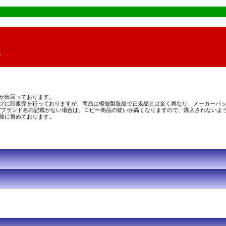
。
が出回っております。
プに卸販売を行っておりますが、商品は模倣製造品で正規品とは全く異なり、メーカーパッ
/ブランド名の記載がない場合は、コピー商品の疑いが高くなりますので、購入されないよ
発に努めております。