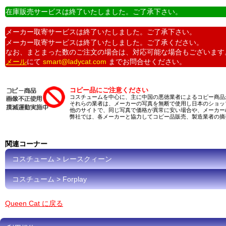
在庫販売サービスは終了いたしました。ご了承下さい。
メーカー取寄サービスは終了いたしました。ご了承下さい。
メーカー取寄サービスは終了いたしました。ご了承ください。
なお、まとまった数のご注文の場合は、対応可能な場合もございます
メール
にて
smart@ladycat.com
までお問合せください。
コピー品にご注意ください
コスチュームを中心に、主に中国の悪徳業者によるコピー商品
それらの業者は、メーカーの写真を無断で使用し日本のショッ
他のサイトで、同じ写真で価格が異常に安い場合や、メーカー
弊社では、各メーカーと協力してコピー品販売、製造業者の摘
関連コーナー
コスチューム > レースクィーン
コスチューム > Forplay
Queen Cat に戻る