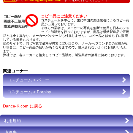
コピー品にご注意ください
コスチュームを中心に、主に中国の悪徳業者によるコピー商
品が出回っております。
それらの業者は、メーカーの写真を無断で使用し日本のショ
ップに卸販売を行っておりますが、商品は模倣製造品で正規
品とは全く異なり、メーカーパッケージも付属しません。 コピー品とは知らずに販売
している業者もおります。
他のサイトで、同じ写真で価格が異常に安い場合や、メーカー/ブランド名の記載がな
い場合は、コピー商品の疑いが高くなりますので、購入されないようにお願いいたし
ます。
弊社では、各メーカーと協力してコピー品販売、製造業者の摘発に努めております。
関連コーナー
コスチューム > バニー
コスチューム > Forplay
Dance-K.com に戻る
利用規約
連絡先