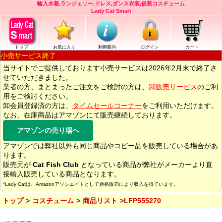
輸入水着,ランジェリー,ドレス,ダンス衣装,仮装コスチューム
Lady Cat Smart
トップ
お気に入り
利用案内
ログイン
カート
小売サービス終了
当サイトでご提供しております小売サービスは2026年2月末で終了さ
せていただきました。
業者の方、まとまったご注文をご検討の方は、
卸販売サービス
のご利
用をご検討ください。
卸会員登録済の方は、
タイムセールコーナー
をご利用いただけます。
なお、在庫商品はアマゾンにて販売継続しております。
アマゾンの売り場へ
アマゾンでは弊社以外も同じ商品やコピー品を販売している場合があ
ります。
販売元が
Cat Fish Club
となっている商品が弊社がメーカーより直
接輸入販売している商品となります。
*Lady Catは、Amazonアソシエイトとして適格販売により収入を得ています。
トップ
コスチューム
商品リスト
LFP555270