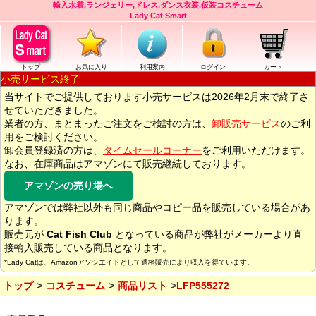
輸入水着,ランジェリー,ドレス,ダンス衣装,仮装コスチューム
Lady Cat Smart
トップ
お気に入り
利用案内
ログイン
カート
小売サービス終了
当サイトでご提供しております小売サービスは2026年2月末で終了さ
せていただきました。
業者の方、まとまったご注文をご検討の方は、
卸販売サービス
のご利
用をご検討ください。
卸会員登録済の方は、
タイムセールコーナー
をご利用いただけます。
なお、在庫商品はアマゾンにて販売継続しております。
アマゾンの売り場へ
アマゾンでは弊社以外も同じ商品やコピー品を販売している場合があ
ります。
販売元が
Cat Fish Club
となっている商品が弊社がメーカーより直
接輸入販売している商品となります。
*Lady Catは、Amazonアソシエイトとして適格販売により収入を得ています。
トップ
コスチューム
商品リスト
LFP555272