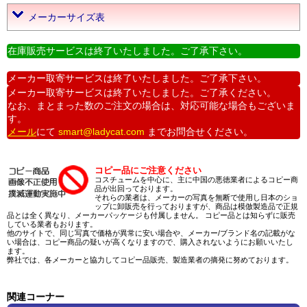
メーカーサイズ表
在庫販売サービスは終了いたしました。ご了承下さい。
メーカー取寄サービスは終了いたしました。ご了承下さい。
メーカー取寄サービスは終了いたしました。ご了承ください。
なお、まとまった数のご注文の場合は、対応可能な場合もございま
す。
メール
にて
smart@ladycat.com
までお問合せください。
コピー品にご注意ください
コスチュームを中心に、主に中国の悪徳業者によるコピー商
品が出回っております。
それらの業者は、メーカーの写真を無断で使用し日本のショ
ップに卸販売を行っておりますが、商品は模倣製造品で正規
品とは全く異なり、メーカーパッケージも付属しません。 コピー品とは知らずに販売
している業者もおります。
他のサイトで、同じ写真で価格が異常に安い場合や、メーカー/ブランド名の記載がな
い場合は、コピー商品の疑いが高くなりますので、購入されないようにお願いいたし
ます。
弊社では、各メーカーと協力してコピー品販売、製造業者の摘発に努めております。
関連コーナー