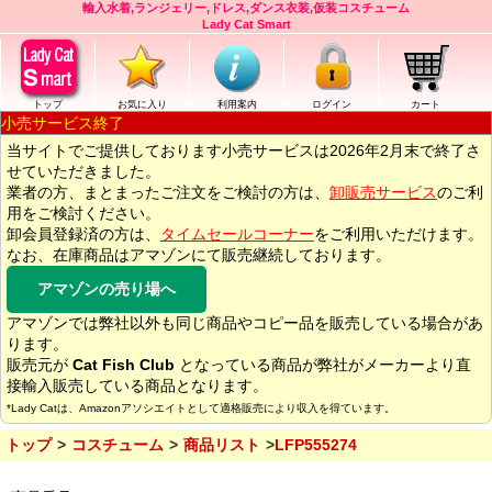
輸入水着,ランジェリー,ドレス,ダンス衣装,仮装コスチューム
Lady Cat Smart
トップ
お気に入り
利用案内
ログイン
カート
小売サービス終了
当サイトでご提供しております小売サービスは2026年2月末で終了さ
せていただきました。
業者の方、まとまったご注文をご検討の方は、
卸販売サービス
のご利
用をご検討ください。
卸会員登録済の方は、
タイムセールコーナー
をご利用いただけます。
なお、在庫商品はアマゾンにて販売継続しております。
アマゾンの売り場へ
アマゾンでは弊社以外も同じ商品やコピー品を販売している場合があ
ります。
販売元が
Cat Fish Club
となっている商品が弊社がメーカーより直
接輸入販売している商品となります。
*Lady Catは、Amazonアソシエイトとして適格販売により収入を得ています。
トップ
コスチューム
商品リスト
LFP555274