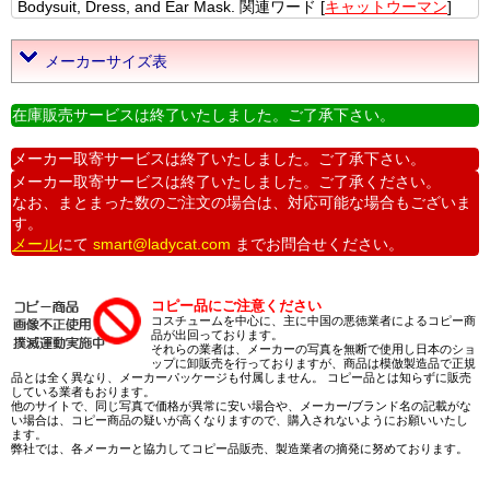
Bodysuit, Dress, and Ear Mask. 関連ワード [
キャットウーマン
]
メーカーサイズ表
在庫販売サービスは終了いたしました。ご了承下さい。
メーカー取寄サービスは終了いたしました。ご了承下さい。
メーカー取寄サービスは終了いたしました。ご了承ください。
なお、まとまった数のご注文の場合は、対応可能な場合もございま
す。
メール
にて
smart@ladycat.com
までお問合せください。
コピー品にご注意ください
コスチュームを中心に、主に中国の悪徳業者によるコピー商
品が出回っております。
それらの業者は、メーカーの写真を無断で使用し日本のショ
ップに卸販売を行っておりますが、商品は模倣製造品で正規
品とは全く異なり、メーカーパッケージも付属しません。 コピー品とは知らずに販売
している業者もおります。
他のサイトで、同じ写真で価格が異常に安い場合や、メーカー/ブランド名の記載がな
い場合は、コピー商品の疑いが高くなりますので、購入されないようにお願いいたし
ます。
弊社では、各メーカーと協力してコピー品販売、製造業者の摘発に努めております。