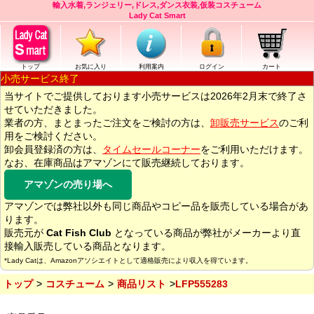
輸入水着,ランジェリー,ドレス,ダンス衣装,仮装コスチューム
Lady Cat Smart
トップ
お気に入り
利用案内
ログイン
カート
小売サービス終了
当サイトでご提供しております小売サービスは2026年2月末で終了さ
せていただきました。
業者の方、まとまったご注文をご検討の方は、
卸販売サービス
のご利
用をご検討ください。
卸会員登録済の方は、
タイムセールコーナー
をご利用いただけます。
なお、在庫商品はアマゾンにて販売継続しております。
アマゾンの売り場へ
アマゾンでは弊社以外も同じ商品やコピー品を販売している場合があ
ります。
販売元が
Cat Fish Club
となっている商品が弊社がメーカーより直
接輸入販売している商品となります。
*Lady Catは、Amazonアソシエイトとして適格販売により収入を得ています。
トップ
コスチューム
商品リスト
LFP555283