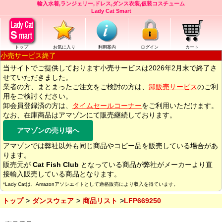
輸入水着,ランジェリー,ドレス,ダンス衣装,仮装コスチューム
Lady Cat Smart
トップ
お気に入り
利用案内
ログイン
カート
小売サービス終了
当サイトでご提供しております小売サービスは2026年2月末で終了さ
せていただきました。
業者の方、まとまったご注文をご検討の方は、
卸販売サービス
のご利
用をご検討ください。
卸会員登録済の方は、
タイムセールコーナー
をご利用いただけます。
なお、在庫商品はアマゾンにて販売継続しております。
アマゾンの売り場へ
アマゾンでは弊社以外も同じ商品やコピー品を販売している場合があ
ります。
販売元が
Cat Fish Club
となっている商品が弊社がメーカーより直
接輸入販売している商品となります。
*Lady Catは、Amazonアソシエイトとして適格販売により収入を得ています。
トップ
ダンスウェア
商品リスト
LFP669250