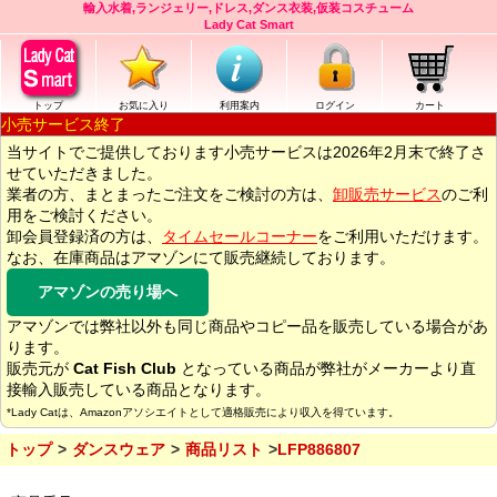
輸入水着,ランジェリー,ドレス,ダンス衣装,仮装コスチューム
Lady Cat Smart
トップ
お気に入り
利用案内
ログイン
カート
小売サービス終了
当サイトでご提供しております小売サービスは2026年2月末で終了さ
せていただきました。
業者の方、まとまったご注文をご検討の方は、
卸販売サービス
のご利
用をご検討ください。
卸会員登録済の方は、
タイムセールコーナー
をご利用いただけます。
なお、在庫商品はアマゾンにて販売継続しております。
アマゾンの売り場へ
アマゾンでは弊社以外も同じ商品やコピー品を販売している場合があ
ります。
販売元が
Cat Fish Club
となっている商品が弊社がメーカーより直
接輸入販売している商品となります。
*Lady Catは、Amazonアソシエイトとして適格販売により収入を得ています。
トップ
ダンスウェア
商品リスト
LFP886807