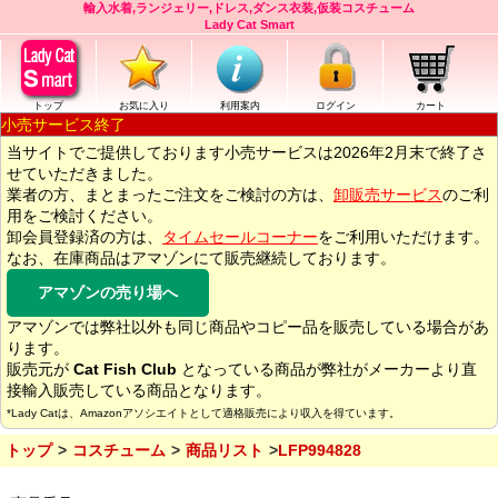
輸入水着,ランジェリー,ドレス,ダンス衣装,仮装コスチューム
Lady Cat Smart
トップ
お気に入り
利用案内
ログイン
カート
小売サービス終了
当サイトでご提供しております小売サービスは2026年2月末で終了さ
せていただきました。
業者の方、まとまったご注文をご検討の方は、
卸販売サービス
のご利
用をご検討ください。
卸会員登録済の方は、
タイムセールコーナー
をご利用いただけます。
なお、在庫商品はアマゾンにて販売継続しております。
アマゾンの売り場へ
アマゾンでは弊社以外も同じ商品やコピー品を販売している場合があ
ります。
販売元が
Cat Fish Club
となっている商品が弊社がメーカーより直
接輸入販売している商品となります。
*Lady Catは、Amazonアソシエイトとして適格販売により収入を得ています。
トップ
コスチューム
商品リスト
LFP994828