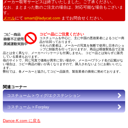
メーカー取寄サービスは終了いたしました。ご了承ください。
なお、まとまった数のご注文の場合は、対応可能な場合もございま
す。
メール
にて
smart@ladycat.com
までお問合せください。
コピー品にご注意ください
コスチュームを中心に、主に中国の悪徳業者によるコピー商
品が出回っております。
それらの業者は、メーカーの写真を無断で使用し日本のショ
ップに卸販売を行っておりますが、商品は模倣製造品で正規
品とは全く異なり、メーカーパッケージも付属しません。 コピー品とは知らずに販売
している業者もおります。
他のサイトで、同じ写真で価格が異常に安い場合や、メーカー/ブランド名の記載がな
い場合は、コピー商品の疑いが高くなりますので、購入されないようにお願いいたし
ます。
弊社では、各メーカーと協力してコピー品販売、製造業者の摘発に努めております。
関連コーナー
コスチューム > ウィグ/エクステンション
コスチューム > Forplay
Dance-K.com に戻る