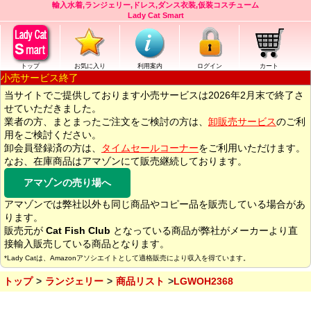
輸入水着,ランジェリー,ドレス,ダンス衣装,仮装コスチューム
Lady Cat Smart
トップ
お気に入り
利用案内
ログイン
カート
小売サービス終了
当サイトでご提供しております小売サービスは2026年2月末で終了さ
せていただきました。
業者の方、まとまったご注文をご検討の方は、
卸販売サービス
のご利
用をご検討ください。
卸会員登録済の方は、
タイムセールコーナー
をご利用いただけます。
なお、在庫商品はアマゾンにて販売継続しております。
アマゾンの売り場へ
アマゾンでは弊社以外も同じ商品やコピー品を販売している場合があ
ります。
販売元が
Cat Fish Club
となっている商品が弊社がメーカーより直
接輸入販売している商品となります。
*Lady Catは、Amazonアソシエイトとして適格販売により収入を得ています。
トップ
ランジェリー
商品リスト
LGWOH2368