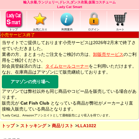
輸入水着,ランジェリー,ドレス,ダンス衣装,仮装コスチューム
Lady Cat Smart
トップ
お気に入り
利用案内
ログイン
カート
小売サービス終了
当サイトでご提供しております小売サービスは2026年2月末で終了さ
せていただきました。
業者の方、まとまったご注文をご検討の方は、
卸販売サービス
のご利
用をご検討ください。
卸会員登録済の方は、
タイムセールコーナー
をご利用いただけます。
なお、在庫商品はアマゾンにて販売継続しております。
アマゾンの売り場へ
アマゾンでは弊社以外も同じ商品やコピー品を販売している場合があ
ります。
販売元が
Cat Fish Club
となっている商品が弊社がメーカーより直
接輸入販売している商品となります。
*Lady Catは、Amazonアソシエイトとして適格販売により収入を得ています。
トップ
ストッキング
商品リスト
LLA1022