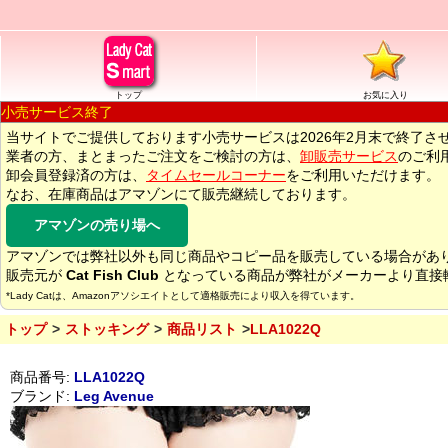
トップ
お気に入り
小売サービス終了
当サイトでご提供しております小売サービスは2026年2月末で終了さ
業者の方、まとまったご注文をご検討の方は、
卸販売サービス
のご利
卸会員登録済の方は、
タイムセールコーナー
をご利用いただけます。
なお、在庫商品はアマゾンにて販売継続しております。
アマゾンの売り場へ
アマゾンでは弊社以外も同じ商品やコピー品を販売している場合があ
販売元が
Cat Fish Club
となっている商品が弊社がメーカーより直接
*Lady Catは、Amazonアソシエイトとして適格販売により収入を得ています。
トップ
ストッキング
商品リスト
LLA1022Q
商品番号:
LLA1022Q
ブランド:
Leg Avenue