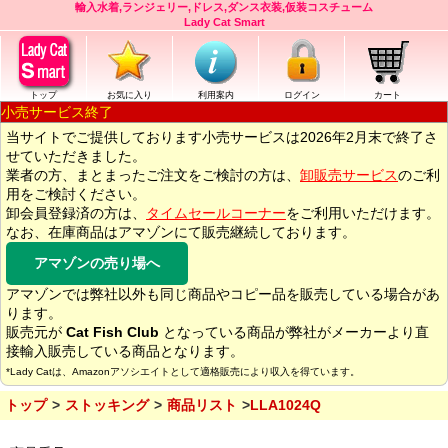
輸入水着,ランジェリー,ドレス,ダンス衣装,仮装コスチューム
Lady Cat Smart
トップ
お気に入り
利用案内
ログイン
カート
小売サービス終了
当サイトでご提供しております小売サービスは2026年2月末で終了さ
せていただきました。
業者の方、まとまったご注文をご検討の方は、
卸販売サービス
のご利
用をご検討ください。
卸会員登録済の方は、
タイムセールコーナー
をご利用いただけます。
なお、在庫商品はアマゾンにて販売継続しております。
アマゾンの売り場へ
アマゾンでは弊社以外も同じ商品やコピー品を販売している場合があ
ります。
販売元が
Cat Fish Club
となっている商品が弊社がメーカーより直
接輸入販売している商品となります。
*Lady Catは、Amazonアソシエイトとして適格販売により収入を得ています。
トップ
ストッキング
商品リスト
LLA1024Q