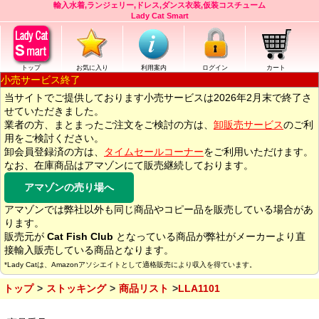
輸入水着,ランジェリー,ドレス,ダンス衣装,仮装コスチューム
Lady Cat Smart
トップ
お気に入り
利用案内
ログイン
カート
小売サービス終了
当サイトでご提供しております小売サービスは2026年2月末で終了さ
せていただきました。
業者の方、まとまったご注文をご検討の方は、
卸販売サービス
のご利
用をご検討ください。
卸会員登録済の方は、
タイムセールコーナー
をご利用いただけます。
なお、在庫商品はアマゾンにて販売継続しております。
アマゾンの売り場へ
アマゾンでは弊社以外も同じ商品やコピー品を販売している場合があ
ります。
販売元が
Cat Fish Club
となっている商品が弊社がメーカーより直
接輸入販売している商品となります。
*Lady Catは、Amazonアソシエイトとして適格販売により収入を得ています。
トップ
ストッキング
商品リスト
LLA1101