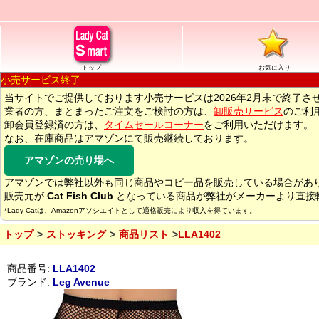
トップ
お気に入り
小売サービス終了
当サイトでご提供しております小売サービスは2026年2月末で終了さ
業者の方、まとまったご注文をご検討の方は、
卸販売サービス
のご利
卸会員登録済の方は、
タイムセールコーナー
をご利用いただけます。
なお、在庫商品はアマゾンにて販売継続しております。
アマゾンの売り場へ
アマゾンでは弊社以外も同じ商品やコピー品を販売している場合があ
販売元が
Cat Fish Club
となっている商品が弊社がメーカーより直接
*Lady Catは、Amazonアソシエイトとして適格販売により収入を得ています。
トップ
ストッキング
商品リスト
LLA1402
商品番号:
LLA1402
ブランド:
Leg Avenue