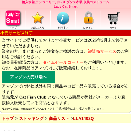
輸入水着,ランジェリー,ドレス,ダンス衣装,仮装コスチューム
Lady Cat Smart
トップ
お気に入り
利用案内
ログイン
カート
小売サービス終了
当サイトでご提供しております小売サービスは2026年2月末で終了さ
せていただきました。
業者の方、まとまったご注文をご検討の方は、
卸販売サービス
のご利
用をご検討ください。
卸会員登録済の方は、
タイムセールコーナー
をご利用いただけます。
なお、在庫商品はアマゾンにて販売継続しております。
アマゾンの売り場へ
アマゾンでは弊社以外も同じ商品やコピー品を販売している場合があ
ります。
販売元が
Cat Fish Club
となっている商品が弊社がメーカーより直
接輸入販売している商品となります。
*Lady Catは、Amazonアソシエイトとして適格販売により収入を得ています。
トップ
ストッキング
商品リスト
LLA1402Q