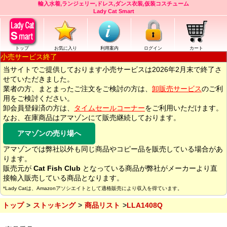
輸入水着,ランジェリー,ドレス,ダンス衣装,仮装コスチューム
Lady Cat Smart
トップ
お気に入り
利用案内
ログイン
カート
小売サービス終了
当サイトでご提供しております小売サービスは2026年2月末で終了さ
せていただきました。
業者の方、まとまったご注文をご検討の方は、
卸販売サービス
のご利
用をご検討ください。
卸会員登録済の方は、
タイムセールコーナー
をご利用いただけます。
なお、在庫商品はアマゾンにて販売継続しております。
アマゾンの売り場へ
アマゾンでは弊社以外も同じ商品やコピー品を販売している場合があ
ります。
販売元が
Cat Fish Club
となっている商品が弊社がメーカーより直
接輸入販売している商品となります。
*Lady Catは、Amazonアソシエイトとして適格販売により収入を得ています。
トップ
ストッキング
商品リスト
LLA1408Q