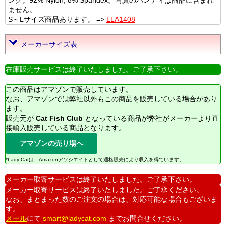
ング。92% Nylon, 8% Spandex。写真のパンティは商品に含まれ
ません。
S～Lサイズ商品あります。 =>
LLA1408
メーカーサイズ表
在庫販売サービスは終了いたしました。ご了承下さい。
この商品はアマゾンで販売しています。
なお、アマゾンでは弊社以外もこの商品を販売している場合があり
ます。
販売元が
Cat Fish Club
となっている商品が弊社がメーカーより直
接輸入販売している商品となります。
アマゾンの売り場へ
*Lady Catは、Amazonアソシエイトとして適格販売により収入を得ています。
メーカー取寄サービスは終了いたしました。ご了承下さい。
メーカー取寄サービスは終了いたしました。ご了承ください。
なお、まとまった数のご注文の場合は、対応可能な場合もございま
す。
メール
にて
smart@ladycat.com
までお問合せください。