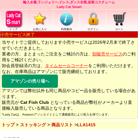
輸入水着,ランジェリー,ドレス,ダンス衣装,仮装コスチューム
Lady Cat Smart
トップ
お気に入り
利用案内
ログイン
カート
小売サービス終了
当サイトでご提供しております小売サービスは2026年2月末で終了さ
せていただきました。
業者の方、まとまったご注文をご検討の方は、
卸販売サービス
のご利
用をご検討ください。
卸会員登録済の方は、
タイムセールコーナー
をご利用いただけます。
なお、在庫商品はアマゾンにて販売継続しております。
アマゾンの売り場へ
アマゾンでは弊社以外も同じ商品やコピー品を販売している場合があ
ります。
販売元が
Cat Fish Club
となっている商品が弊社がメーカーより直
接輸入販売している商品となります。
*Lady Catは、Amazonアソシエイトとして適格販売により収入を得ています。
トップ
ストッキング
商品リスト
LLA1415