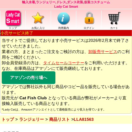
輸入水着,ランジェリー,ドレス,ダンス衣装,仮装コスチューム
Lady Cat Smart
トップ
お気に入り
利用案内
ログイン
カート
小売サービス終了
当サイトでご提供しております小売サービスは2026年2月末で終了さ
せていただきました。
業者の方、まとまったご注文をご検討の方は、
卸販売サービス
のご利
用をご検討ください。
卸会員登録済の方は、
タイムセールコーナー
をご利用いただけます。
なお、在庫商品はアマゾンにて販売継続しております。
アマゾンの売り場へ
アマゾンでは弊社以外も同じ商品やコピー品を販売している場合があ
ります。
販売元が
Cat Fish Club
となっている商品が弊社がメーカーより直
接輸入販売している商品となります。
*Lady Catは、Amazonアソシエイトとして適格販売により収入を得ています。
トップ
ランジェリー
商品リスト
LLA81563