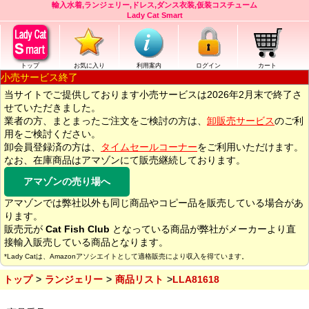
輸入水着,ランジェリー,ドレス,ダンス衣装,仮装コスチューム
Lady Cat Smart
トップ
お気に入り
利用案内
ログイン
カート
小売サービス終了
当サイトでご提供しております小売サービスは2026年2月末で終了さ
せていただきました。
業者の方、まとまったご注文をご検討の方は、
卸販売サービス
のご利
用をご検討ください。
卸会員登録済の方は、
タイムセールコーナー
をご利用いただけます。
なお、在庫商品はアマゾンにて販売継続しております。
アマゾンの売り場へ
アマゾンでは弊社以外も同じ商品やコピー品を販売している場合があ
ります。
販売元が
Cat Fish Club
となっている商品が弊社がメーカーより直
接輸入販売している商品となります。
*Lady Catは、Amazonアソシエイトとして適格販売により収入を得ています。
トップ
ランジェリー
商品リスト
LLA81618