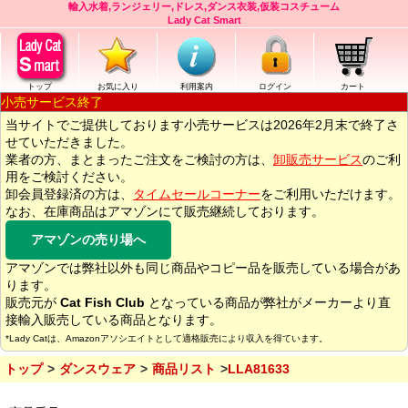
輸入水着,ランジェリー,ドレス,ダンス衣装,仮装コスチューム
Lady Cat Smart
トップ
お気に入り
利用案内
ログイン
カート
小売サービス終了
当サイトでご提供しております小売サービスは2026年2月末で終了さ
せていただきました。
業者の方、まとまったご注文をご検討の方は、
卸販売サービス
のご利
用をご検討ください。
卸会員登録済の方は、
タイムセールコーナー
をご利用いただけます。
なお、在庫商品はアマゾンにて販売継続しております。
アマゾンの売り場へ
アマゾンでは弊社以外も同じ商品やコピー品を販売している場合があ
ります。
販売元が
Cat Fish Club
となっている商品が弊社がメーカーより直
接輸入販売している商品となります。
*Lady Catは、Amazonアソシエイトとして適格販売により収入を得ています。
トップ
ダンスウェア
商品リスト
LLA81633