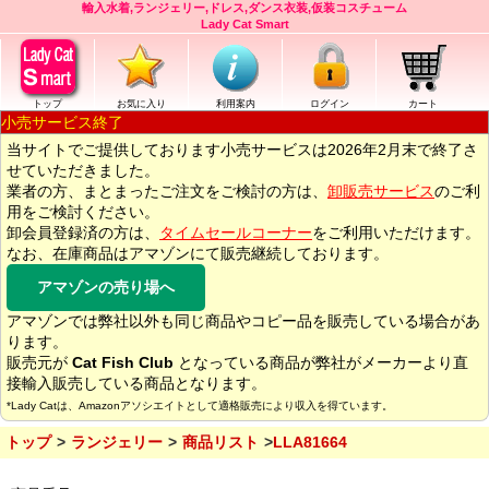
輸入水着,ランジェリー,ドレス,ダンス衣装,仮装コスチューム
Lady Cat Smart
トップ
お気に入り
利用案内
ログイン
カート
小売サービス終了
当サイトでご提供しております小売サービスは2026年2月末で終了さ
せていただきました。
業者の方、まとまったご注文をご検討の方は、
卸販売サービス
のご利
用をご検討ください。
卸会員登録済の方は、
タイムセールコーナー
をご利用いただけます。
なお、在庫商品はアマゾンにて販売継続しております。
アマゾンの売り場へ
アマゾンでは弊社以外も同じ商品やコピー品を販売している場合があ
ります。
販売元が
Cat Fish Club
となっている商品が弊社がメーカーより直
接輸入販売している商品となります。
*Lady Catは、Amazonアソシエイトとして適格販売により収入を得ています。
トップ
ランジェリー
商品リスト
LLA81664