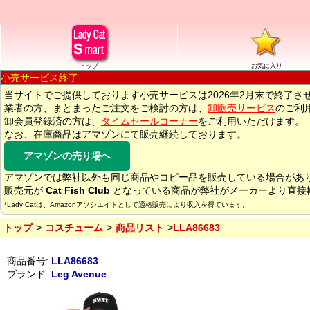
トップ
お気に入り
小売サービス終了
当サイトでご提供しております小売サービスは2026年2月末で終了さ
業者の方、まとまったご注文をご検討の方は、
卸販売サービス
のご利
卸会員登録済の方は、
タイムセールコーナー
をご利用いただけます。
なお、在庫商品はアマゾンにて販売継続しております。
アマゾンの売り場へ
アマゾンでは弊社以外も同じ商品やコピー品を販売している場合があ
販売元が
Cat Fish Club
となっている商品が弊社がメーカーより直接
*Lady Catは、Amazonアソシエイトとして適格販売により収入を得ています。
トップ
コスチューム
商品リスト
LLA86683
商品番号:
LLA86683
ブランド:
Leg Avenue