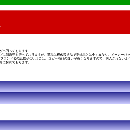
。
が出回っております。
プに卸販売を行っておりますが、商品は模倣製造品で正規品とは全く異なり、メーカーパッ
/ブランド名の記載がない場合は、コピー商品の疑いが高くなりますので、購入されないよ
発に努めております。