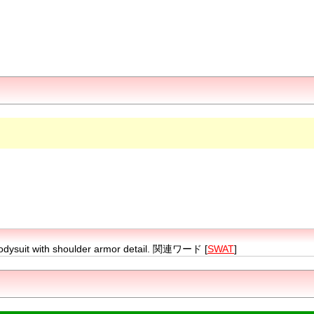
ont bodysuit with shoulder armor detail. 関連ワード [
SWAT
]