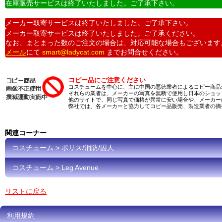
在庫販売サービスは終了いたしました。ご了承下さい。
メーカー取寄サービスは終了いたしました。ご了承下さい。
メーカー取寄サービスは終了いたしました。ご了承ください。
なお、まとまった数のご注文の場合は、対応可能な場合もございます
メール
にて
smart@ladycat.com
までお問合せください。
コピー品にご注意ください
コスチュームを中心に、主に中国の悪徳業者によるコピー商品
それらの業者は、メーカーの写真を無断で使用し日本のショッ
他のサイトで、同じ写真で価格が異常に安い場合や、メーカー
弊社では、各メーカーと協力してコピー品販売、製造業者の摘
関連コーナー
コスチューム > ポリス/消防/囚人
コスチューム > Leg Avenue
リストに戻る
利用規約