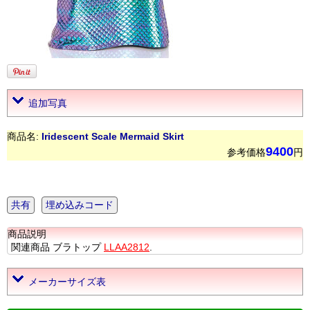
追加写真
商品名:
Iridescent Scale Mermaid Skirt
9400
参考価格
円
共有
埋め込みコード
商品説明
関連商品 ブラトップ
LLAA2812
.
メーカーサイズ表