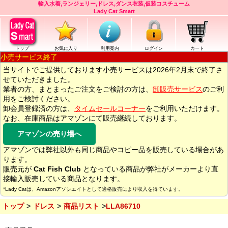
輸入水着,ランジェリー,ドレス,ダンス衣装,仮装コスチューム
Lady Cat Smart
トップ
お気に入り
利用案内
ログイン
カート
小売サービス終了
当サイトでご提供しております小売サービスは2026年2月末で終了さ
せていただきました。
業者の方、まとまったご注文をご検討の方は、
卸販売サービス
のご利
用をご検討ください。
卸会員登録済の方は、
タイムセールコーナー
をご利用いただけます。
なお、在庫商品はアマゾンにて販売継続しております。
アマゾンの売り場へ
アマゾンでは弊社以外も同じ商品やコピー品を販売している場合があ
ります。
販売元が
Cat Fish Club
となっている商品が弊社がメーカーより直
接輸入販売している商品となります。
*Lady Catは、Amazonアソシエイトとして適格販売により収入を得ています。
トップ
ドレス
商品リスト
LLA86710