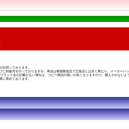
。
が出回っております。
プに卸販売を行っておりますが、商品は模倣製造品で正規品とは全く異なり、メーカーパッ
/ブランド名の記載がない場合は、コピー商品の疑いが高くなりますので、購入されないよ
発に努めております。