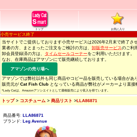
トップ
お気に入り
小売サービス終了
当サイトでご提供しております小売サービスは2026年2月末で終了さ
業者の方、まとまったご注文をご検討の方は、
卸販売サービス
のご利
卸会員登録済の方は、
タイムセールコーナー
をご利用いただけます。
なお、在庫商品はアマゾンにて販売継続しております。
アマゾンの売り場へ
アマゾンでは弊社以外も同じ商品やコピー品を販売している場合があ
販売元が
Cat Fish Club
となっている商品が弊社がメーカーより直接
*Lady Catは、Amazonアソシエイトとして適格販売により収入を得ています。
トップ
コスチューム
商品リスト
LLA86871
商品番号:
LLA86871
ブランド:
Leg Avenue