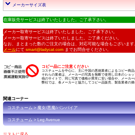
メーカーサイズ表
在庫販売サービスは終了いたしました。ご了承下さい。
メーカー取寄サービスは終了いたしました。ご了承下さい。
メーカー取寄サービスは終了いたしました。ご了承ください。
なお、まとまった数のご注文の場合は、対応可能な場合もございます
メール
にて
smart@ladycat.com
までお問合せください。
コピー品にご注意ください
コスチュームを中心に、主に中国の悪徳業者によるコピー商品
それらの業者は、メーカーの写真を無断で使用し日本のショッ
他のサイトで、同じ写真で価格が異常に安い場合や、メーカー
弊社では、各メーカーと協力してコピー品販売、製造業者の摘
関連コーナー
コスチューム > 魔女/悪魔/バンパイア
コスチューム > Leg Avenue
リストに戻る