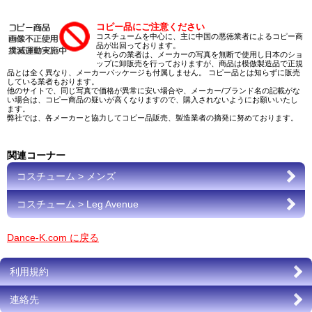
コピー品にご注意ください
コスチュームを中心に、主に中国の悪徳業者によるコピー商
品が出回っております。
それらの業者は、メーカーの写真を無断で使用し日本のショ
ップに卸販売を行っておりますが、商品は模倣製造品で正規
品とは全く異なり、メーカーパッケージも付属しません。 コピー品とは知らずに販売
している業者もおります。
他のサイトで、同じ写真で価格が異常に安い場合や、メーカー/ブランド名の記載がな
い場合は、コピー商品の疑いが高くなりますので、購入されないようにお願いいたし
ます。
弊社では、各メーカーと協力してコピー品販売、製造業者の摘発に努めております。
関連コーナー
コスチューム > メンズ
コスチューム > Leg Avenue
Dance-K.com に戻る
利用規約
連絡先