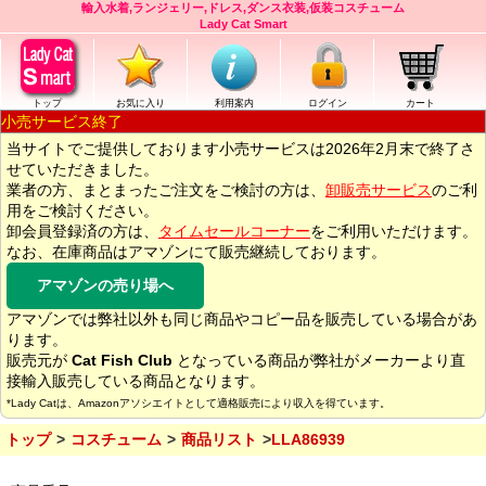
輸入水着,ランジェリー,ドレス,ダンス衣装,仮装コスチューム
Lady Cat Smart
トップ
お気に入り
利用案内
ログイン
カート
小売サービス終了
当サイトでご提供しております小売サービスは2026年2月末で終了さ
せていただきました。
業者の方、まとまったご注文をご検討の方は、
卸販売サービス
のご利
用をご検討ください。
卸会員登録済の方は、
タイムセールコーナー
をご利用いただけます。
なお、在庫商品はアマゾンにて販売継続しております。
アマゾンの売り場へ
アマゾンでは弊社以外も同じ商品やコピー品を販売している場合があ
ります。
販売元が
Cat Fish Club
となっている商品が弊社がメーカーより直
接輸入販売している商品となります。
*Lady Catは、Amazonアソシエイトとして適格販売により収入を得ています。
トップ
コスチューム
商品リスト
LLA86939