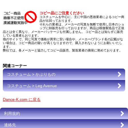
コピー品にご注意ください
コスチュームを中心に、主に中国の悪徳業者によるコピー商
品が出回っております。
それらの業者は、メーカーの写真を無断で使用し日本のショ
ップに卸販売を行っておりますが、商品は模倣製造品で正規
品とは全く異なり、メーカーパッケージも付属しません。 コピー品とは知らずに販売
している業者もおります。
他のサイトで、同じ写真で価格が異常に安い場合や、メーカー/ブランド名の記載がな
い場合は、コピー商品の疑いが高くなりますので、購入されないようにお願いいたし
ます。
弊社では、各メーカーと協力してコピー品販売、製造業者の摘発に努めております。
関連コーナー
コスチューム > かぶりもの
コスチューム > Leg Avenue
Dance-K.com に戻る
利用規約
連絡先