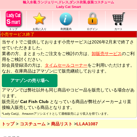
輸入水着,ランジェリー,ドレス,ダンス衣装,仮装コスチューム
Lady Cat Smart
トップ
お気に入り
利用案内
ログイン
カート
小売サービス終了
当サイトでご提供しております小売サービスは2026年2月末で終了さ
せていただきました。
業者の方、まとまったご注文をご検討の方は、
卸販売サービス
のご利
用をご検討ください。
卸会員登録済の方は、
タイムセールコーナー
をご利用いただけます。
なお、在庫商品はアマゾンにて販売継続しております。
アマゾンの売り場へ
アマゾンでは弊社以外も同じ商品やコピー品を販売している場合があ
ります。
販売元が
Cat Fish Club
となっている商品が弊社がメーカーより直
接輸入販売している商品となります。
*Lady Catは、Amazonアソシエイトとして適格販売により収入を得ています。
トップ
コスチューム
商品リスト
LLAA1087