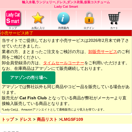
輸入水着,ランジェリー,ドレス,ダンス衣装,仮装コスチューム
Lady Cat Smart
トップ
お気に入り
利用案内
ログイン
カート
小売サービス終了
当サイトでご提供しております小売サービスは2026年2月末で終了さ
せていただきました。
業者の方、まとまったご注文をご検討の方は、
卸販売サービス
のご利
用をご検討ください。
卸会員登録済の方は、
タイムセールコーナー
をご利用いただけます。
なお、在庫商品はアマゾンにて販売継続しております。
アマゾンの売り場へ
アマゾンでは弊社以外も同じ商品やコピー品を販売している場合があ
ります。
販売元が
Cat Fish Club
となっている商品が弊社がメーカーより直
接輸入販売している商品となります。
*Lady Catは、Amazonアソシエイトとして適格販売により収入を得ています。
トップ
ドレス
商品リスト
LMGSF109