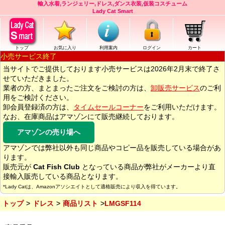
輸入水着,ランジェリー,ドレス,ダンス衣装,仮装コスチューム
Lady Cat Smart
トップ
お気に入り
利用案内
ログイン
カート
小売サービス終了
当サイトでご提供しております小売サービスは2026年2月末で終了さ
せていただきました。
業者の方、まとまったご注文をご検討の方は、
卸販売サービス
のご利
用をご検討ください。
卸会員登録済の方は、
タイムセールコーナー
をご利用いただけます。
なお、在庫商品はアマゾンにて販売継続しております。
アマゾンの売り場へ
アマゾンでは弊社以外も同じ商品やコピー品を販売している場合があ
ります。
販売元が
Cat Fish Club
となっている商品が弊社がメーカーより直
接輸入販売している商品となります。
*Lady Catは、Amazonアソシエイトとして適格販売により収入を得ています。
トップ
ドレス
商品リスト
LMGSF114