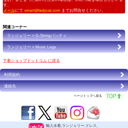
す。
メール
にて
smart@ladycat.com
までお問合せください。
関連コーナー
ランジェリー > G-Stringパンティ
ランジェリー > Music Legs
下着ショップドットコム に戻る
利用規約
連絡先
ページトップへ戻る
輸入水着,ランジェリー,ドレス,