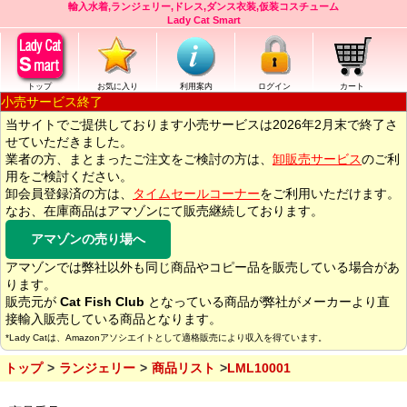
輸入水着,ランジェリー,ドレス,ダンス衣装,仮装コスチューム
Lady Cat Smart
トップ
お気に入り
利用案内
ログイン
カート
小売サービス終了
当サイトでご提供しております小売サービスは2026年2月末で終了さ
せていただきました。
業者の方、まとまったご注文をご検討の方は、
卸販売サービス
のご利
用をご検討ください。
卸会員登録済の方は、
タイムセールコーナー
をご利用いただけます。
なお、在庫商品はアマゾンにて販売継続しております。
アマゾンの売り場へ
アマゾンでは弊社以外も同じ商品やコピー品を販売している場合があ
ります。
販売元が
Cat Fish Club
となっている商品が弊社がメーカーより直
接輸入販売している商品となります。
*Lady Catは、Amazonアソシエイトとして適格販売により収入を得ています。
トップ
ランジェリー
商品リスト
LML10001