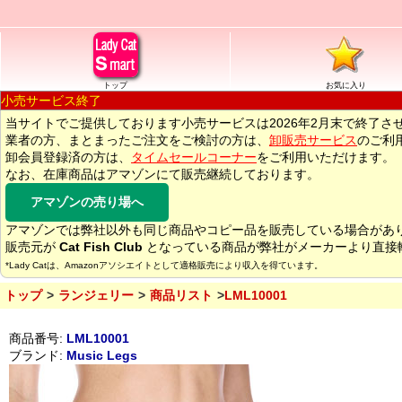
トップ
お気に入り
小売サービス終了
当サイトでご提供しております小売サービスは2026年2月末で終了さ
業者の方、まとまったご注文をご検討の方は、
卸販売サービス
のご利
卸会員登録済の方は、
タイムセールコーナー
をご利用いただけます。
なお、在庫商品はアマゾンにて販売継続しております。
アマゾンの売り場へ
アマゾンでは弊社以外も同じ商品やコピー品を販売している場合があ
販売元が
Cat Fish Club
となっている商品が弊社がメーカーより直接
*Lady Catは、Amazonアソシエイトとして適格販売により収入を得ています。
トップ
ランジェリー
商品リスト
LML10001
商品番号:
LML10001
ブランド:
Music Legs