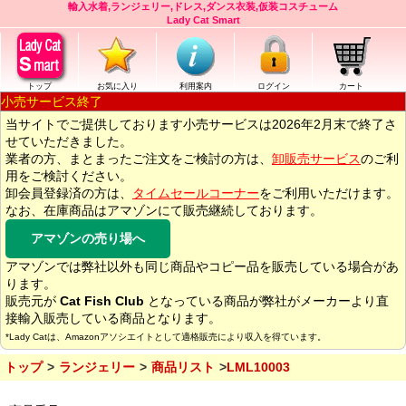
輸入水着,ランジェリー,ドレス,ダンス衣装,仮装コスチューム
Lady Cat Smart
トップ
お気に入り
利用案内
ログイン
カート
小売サービス終了
当サイトでご提供しております小売サービスは2026年2月末で終了さ
せていただきました。
業者の方、まとまったご注文をご検討の方は、
卸販売サービス
のご利
用をご検討ください。
卸会員登録済の方は、
タイムセールコーナー
をご利用いただけます。
なお、在庫商品はアマゾンにて販売継続しております。
アマゾンの売り場へ
アマゾンでは弊社以外も同じ商品やコピー品を販売している場合があ
ります。
販売元が
Cat Fish Club
となっている商品が弊社がメーカーより直
接輸入販売している商品となります。
*Lady Catは、Amazonアソシエイトとして適格販売により収入を得ています。
トップ
ランジェリー
商品リスト
LML10003