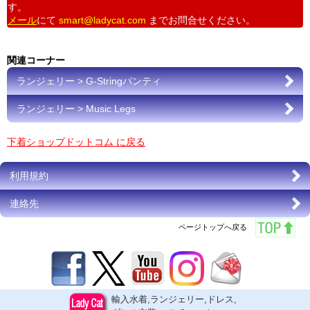
す。
メール
にて
smart@ladycat.com
までお問合せください。
関連コーナー
ランジェリー > G-Stringパンティ
ランジェリー > Music Legs
下着ショップドットコム に戻る
利用規約
連絡先
ページトップへ戻る
輸入水着,ランジェリー,ドレス,