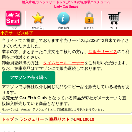
輸入水着,ランジェリー,ドレス,ダンス衣装,仮装コスチューム
Lady Cat Smart
トップ
お気に入り
利用案内
ログイン
カート
小売サービス終了
当サイトでご提供しております小売サービスは2026年2月末で終了さ
せていただきました。
業者の方、まとまったご注文をご検討の方は、
卸販売サービス
のご利
用をご検討ください。
卸会員登録済の方は、
タイムセールコーナー
をご利用いただけます。
なお、在庫商品はアマゾンにて販売継続しております。
アマゾンの売り場へ
アマゾンでは弊社以外も同じ商品やコピー品を販売している場合があ
ります。
販売元が
Cat Fish Club
となっている商品が弊社がメーカーより直
接輸入販売している商品となります。
*Lady Catは、Amazonアソシエイトとして適格販売により収入を得ています。
トップ
ランジェリー
商品リスト
LML10019