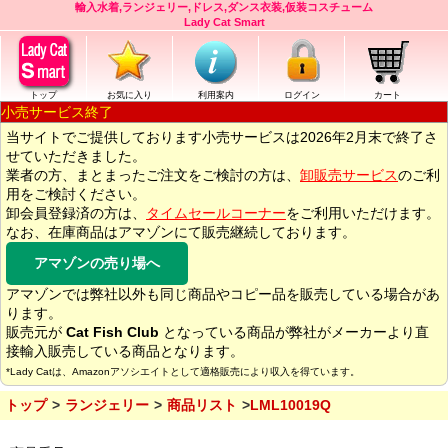
輸入水着,ランジェリー,ドレス,ダンス衣装,仮装コスチューム
Lady Cat Smart
トップ
お気に入り
利用案内
ログイン
カート
小売サービス終了
当サイトでご提供しております小売サービスは2026年2月末で終了さ
せていただきました。
業者の方、まとまったご注文をご検討の方は、
卸販売サービス
のご利
用をご検討ください。
卸会員登録済の方は、
タイムセールコーナー
をご利用いただけます。
なお、在庫商品はアマゾンにて販売継続しております。
アマゾンの売り場へ
アマゾンでは弊社以外も同じ商品やコピー品を販売している場合があ
ります。
販売元が
Cat Fish Club
となっている商品が弊社がメーカーより直
接輸入販売している商品となります。
*Lady Catは、Amazonアソシエイトとして適格販売により収入を得ています。
トップ
ランジェリー
商品リスト
LML10019Q