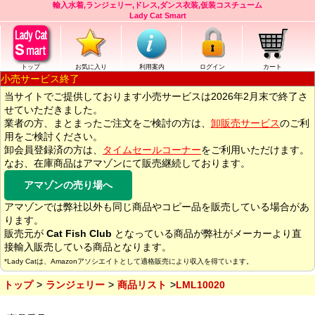
輸入水着,ランジェリー,ドレス,ダンス衣装,仮装コスチューム
Lady Cat Smart
トップ
お気に入り
利用案内
ログイン
カート
小売サービス終了
当サイトでご提供しております小売サービスは2026年2月末で終了さ
せていただきました。
業者の方、まとまったご注文をご検討の方は、
卸販売サービス
のご利
用をご検討ください。
卸会員登録済の方は、
タイムセールコーナー
をご利用いただけます。
なお、在庫商品はアマゾンにて販売継続しております。
アマゾンの売り場へ
アマゾンでは弊社以外も同じ商品やコピー品を販売している場合があ
ります。
販売元が
Cat Fish Club
となっている商品が弊社がメーカーより直
接輸入販売している商品となります。
*Lady Catは、Amazonアソシエイトとして適格販売により収入を得ています。
トップ
ランジェリー
商品リスト
LML10020