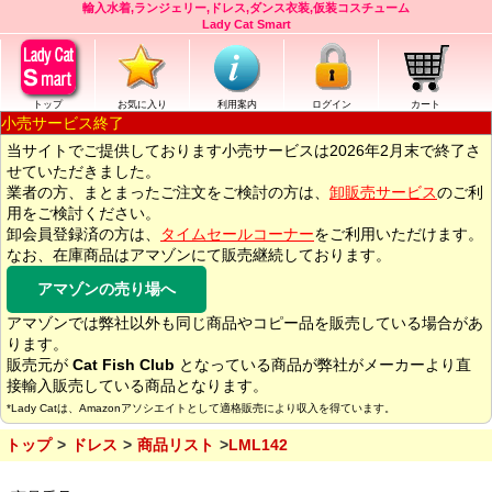
輸入水着,ランジェリー,ドレス,ダンス衣装,仮装コスチューム
Lady Cat Smart
トップ
お気に入り
利用案内
ログイン
カート
小売サービス終了
当サイトでご提供しております小売サービスは2026年2月末で終了さ
せていただきました。
業者の方、まとまったご注文をご検討の方は、
卸販売サービス
のご利
用をご検討ください。
卸会員登録済の方は、
タイムセールコーナー
をご利用いただけます。
なお、在庫商品はアマゾンにて販売継続しております。
アマゾンの売り場へ
アマゾンでは弊社以外も同じ商品やコピー品を販売している場合があ
ります。
販売元が
Cat Fish Club
となっている商品が弊社がメーカーより直
接輸入販売している商品となります。
*Lady Catは、Amazonアソシエイトとして適格販売により収入を得ています。
トップ
ドレス
商品リスト
LML142