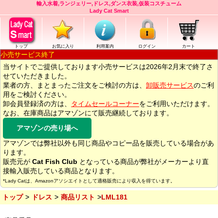
輸入水着,ランジェリー,ドレス,ダンス衣装,仮装コスチューム
Lady Cat Smart
トップ
お気に入り
利用案内
ログイン
カート
小売サービス終了
当サイトでご提供しております小売サービスは2026年2月末で終了さ
せていただきました。
業者の方、まとまったご注文をご検討の方は、
卸販売サービス
のご利
用をご検討ください。
卸会員登録済の方は、
タイムセールコーナー
をご利用いただけます。
なお、在庫商品はアマゾンにて販売継続しております。
アマゾンの売り場へ
アマゾンでは弊社以外も同じ商品やコピー品を販売している場合があ
ります。
販売元が
Cat Fish Club
となっている商品が弊社がメーカーより直
接輸入販売している商品となります。
*Lady Catは、Amazonアソシエイトとして適格販売により収入を得ています。
トップ
ドレス
商品リスト
LML181